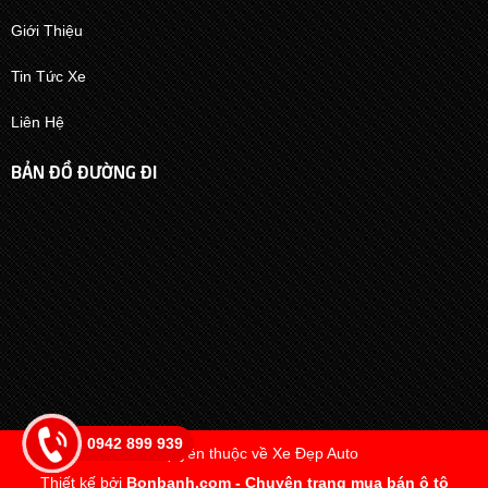
Giới Thiệu
Tin Tức Xe
Liên Hệ
BẢN ĐỒ ĐƯỜNG ĐI
0942 899 939
Bản quyền thuộc về Xe Đẹp Auto
Thiết kế bởi
Bonbanh.com - Chuyên trang mua bán ô tô