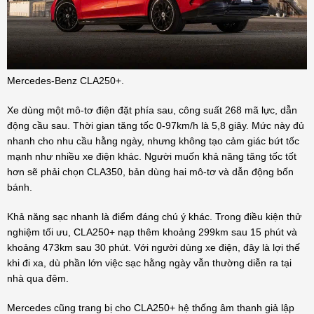
Mercedes-Benz CLA250+.
Xe dùng một mô-tơ điện đặt phía sau, công suất 268 mã lực, dẫn
động cầu sau. Thời gian tăng tốc 0-97km/h là 5,8 giây. Mức này đủ
nhanh cho nhu cầu hằng ngày, nhưng không tạo cảm giác bứt tốc
mạnh như nhiều xe điện khác. Người muốn khả năng tăng tốc tốt
hơn sẽ phải chọn CLA350, bản dùng hai mô-tơ và dẫn động bốn
bánh.
Khả năng sạc nhanh là điểm đáng chú ý khác. Trong điều kiện thử
nghiệm tối ưu, CLA250+ nạp thêm khoảng 299km sau 15 phút và
khoảng 473km sau 30 phút. Với người dùng xe điện, đây là lợi thế
khi đi xa, dù phần lớn việc sạc hằng ngày vẫn thường diễn ra tại
nhà qua đêm.
Mercedes cũng trang bị cho CLA250+ hệ thống âm thanh giả lập