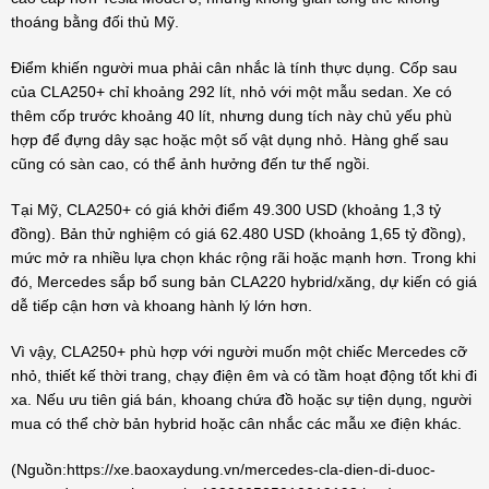
thoáng bằng đối thủ Mỹ.
Điểm khiến người mua phải cân nhắc là tính thực dụng. Cốp sau
của CLA250+ chỉ khoảng 292 lít, nhỏ với một mẫu sedan. Xe có
thêm cốp trước khoảng 40 lít, nhưng dung tích này chủ yếu phù
hợp để đựng dây sạc hoặc một số vật dụng nhỏ. Hàng ghế sau
cũng có sàn cao, có thể ảnh hưởng đến tư thế ngồi.
Tại Mỹ, CLA250+ có giá khởi điểm 49.300 USD (khoảng 1,3 tỷ
đồng). Bản thử nghiệm có giá 62.480 USD (khoảng 1,65 tỷ đồng),
mức mở ra nhiều lựa chọn khác rộng rãi hoặc mạnh hơn. Trong khi
đó, Mercedes sắp bổ sung bản CLA220 hybrid/xăng, dự kiến có giá
dễ tiếp cận hơn và khoang hành lý lớn hơn.
Vì vậy, CLA250+ phù hợp với người muốn một chiếc Mercedes cỡ
nhỏ, thiết kế thời trang, chạy điện êm và có tầm hoạt động tốt khi đi
xa. Nếu ưu tiên giá bán, khoang chứa đồ hoặc sự tiện dụng, người
mua có thể chờ bản hybrid hoặc cân nhắc các mẫu xe điện khác.
(Nguồn:
https://xe.baoxaydung.vn/mercedes-cla-dien-di-duoc-