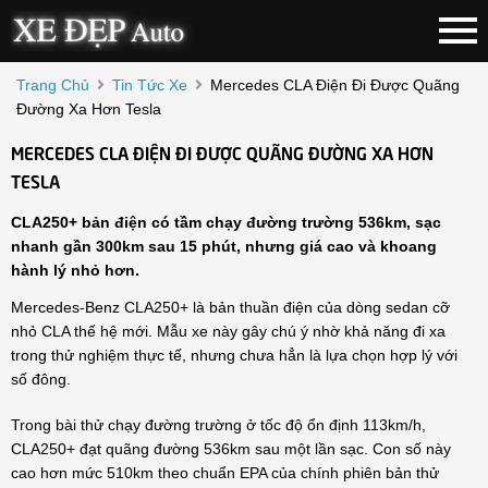
Trang Chủ
Tin Tức Xe
Mercedes CLA Điện Đi Được Quãng
Đường Xa Hơn Tesla
MERCEDES CLA ĐIỆN ĐI ĐƯỢC QUÃNG ĐƯỜNG XA HƠN
TESLA
CLA250+ bản điện có tầm chạy đường trường 536km, sạc
nhanh gần 300km sau 15 phút, nhưng giá cao và khoang
hành lý nhỏ hơn.
Mercedes-Benz CLA250+ là bản thuần điện của dòng sedan cỡ
nhỏ CLA thế hệ mới. Mẫu xe này gây chú ý nhờ khả năng đi xa
trong thử nghiệm thực tế, nhưng chưa hẳn là lựa chọn hợp lý với
số đông.
Trong bài thử chạy đường trường ở tốc độ ổn định 113km/h,
CLA250+ đạt quãng đường 536km sau một lần sạc. Con số này
cao hơn mức 510km theo chuẩn EPA của chính phiên bản thử