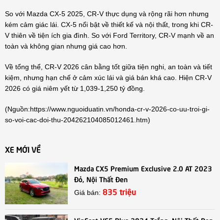
So với Mazda CX-5 2025, CR-V thực dụng và rộng rãi hơn nhưng
kém cảm giác lái. CX-5 nổi bật về thiết kế và nội thất, trong khi CR-
V thiên về tiện ích gia đình. So với Ford Territory, CR-V mạnh về an
toàn và không gian nhưng giá cao hơn.
Về tổng thể, CR-V 2026 cân bằng tốt giữa tiện nghi, an toàn và tiết
kiệm, nhưng hạn chế ở cảm xúc lái và giá bán khá cao. Hiện CR-V
2026 có giá niêm yết từ 1,039-1,250 tỷ đồng.
(Nguồn:
https://www.nguoiduatin.vn/honda-cr-v-2026-co-uu-troi-gi-
so-voi-cac-doi-thu-204262104085012461.htm
)
XE MỚI VỀ
Mazda CX5 Premium Exclusive 2.0 AT 2023
Đỏ, Nội Thất Đen
835 triệu
Giá bán:
VinFast VF5 Plus 2024 Trắng, Nội Thất Đen