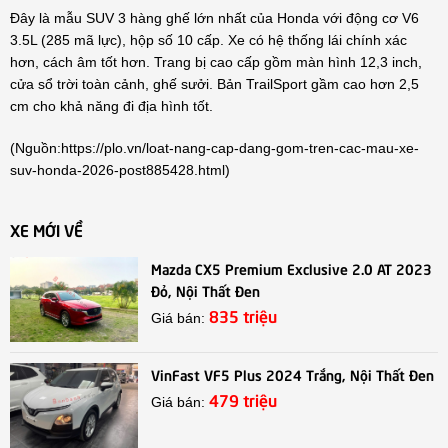
Đây là mẫu SUV 3 hàng ghế lớn nhất của Honda với động cơ V6
3.5L (285 mã lực), hộp số 10 cấp. Xe có hệ thống lái chính xác
hơn, cách âm tốt hơn. Trang bị cao cấp gồm màn hình 12,3 inch,
cửa sổ trời toàn cảnh, ghế sưởi. Bản TrailSport gầm cao hơn 2,5
cm cho khả năng đi địa hình tốt.
(Nguồn:
https://plo.vn/loat-nang-cap-dang-gom-tren-cac-mau-xe-
suv-honda-2026-post885428.html
)
XE MỚI VỀ
Mazda CX5 Premium Exclusive 2.0 AT 2023
Đỏ, Nội Thất Đen
835 triệu
Giá bán:
VinFast VF5 Plus 2024 Trắng, Nội Thất Đen
479 triệu
Giá bán: