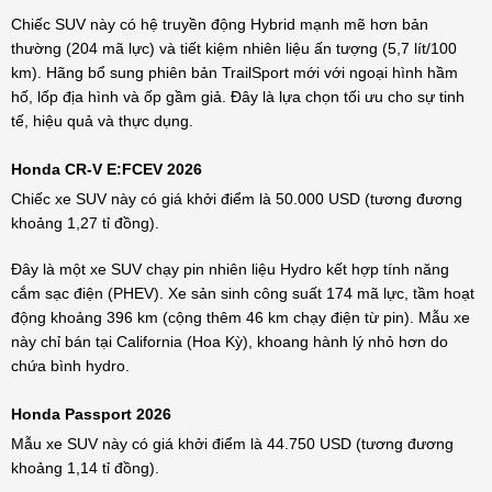
Chiếc SUV này có hệ truyền động Hybrid mạnh mẽ hơn bản
thường (204 mã lực) và tiết kiệm nhiên liệu ấn tượng (5,7 lít/100
km). Hãng bổ sung phiên bản TrailSport mới với ngoại hình hầm
hố, lốp địa hình và ốp gầm giả. Đây là lựa chọn tối ưu cho sự tinh
tế, hiệu quả và thực dụng.
Honda CR-V E:FCEV 2026
Chiếc xe SUV này có giá khởi điểm là 50.000 USD (tương đương
khoảng 1,27 tỉ đồng).
Đây là một xe SUV chạy pin nhiên liệu Hydro kết hợp tính năng
cắm sạc điện (PHEV). Xe sản sinh công suất 174 mã lực, tầm hoạt
động khoảng 396 km (cộng thêm 46 km chạy điện từ pin). Mẫu xe
này chỉ bán tại California (Hoa Kỳ), khoang hành lý nhỏ hơn do
chứa bình hydro.
Honda Passport 2026
Mẫu xe SUV này có giá khởi điểm là 44.750 USD (tương đương
khoảng 1,14 tỉ đồng).