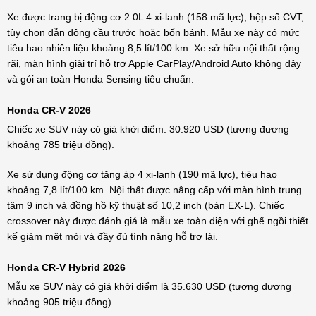
Xe được trang bị động cơ 2.0L 4 xi-lanh (158 mã lực), hộp số CVT,
tùy chọn dẫn động cầu trước hoặc bốn bánh. Mẫu xe này có mức
tiêu hao nhiên liệu khoảng 8,5 lít/100 km. Xe sở hữu nội thất rộng
rãi, màn hình giải trí hỗ trợ Apple CarPlay/Android Auto không dây
và gói an toàn Honda Sensing tiêu chuẩn.
Honda CR-V 2026
Chiếc xe SUV này có giá khởi điểm: 30.920 USD (tương đương
khoảng 785 triệu đồng).
Xe sử dụng động cơ tăng áp 4 xi-lanh (190 mã lực), tiêu hao
khoảng 7,8 lít/100 km. Nội thất được nâng cấp với màn hình trung
tâm 9 inch và đồng hồ kỹ thuật số 10,2 inch (bản EX-L). Chiếc
crossover này được đánh giá là mẫu xe toàn diện với ghế ngồi thiết
kế giảm mệt mỏi và đầy đủ tính năng hỗ trợ lái.
Honda CR-V Hybrid 2026
Mẫu xe SUV này có giá khởi điểm là 35.630 USD (tương đương
khoảng 905 triệu đồng).